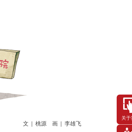
关于
文 | 桃源 画 | 李雄飞