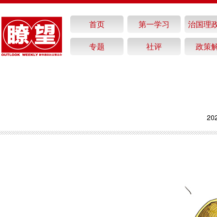
首页
第一学习
治国理
专题
社评
政策
20