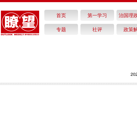
首页
第一学习
治国理
专题
社评
政策
20