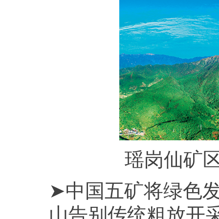
瑶岗仙矿区
➤中国五矿将绿色
山告别传统粗放开采