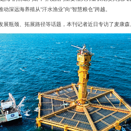
动深远海养殖从“汗水渔业”向“智慧粮仓”跨越。
展瓶颈、拓展路径等话题，本刊记者近日专访了麦康森