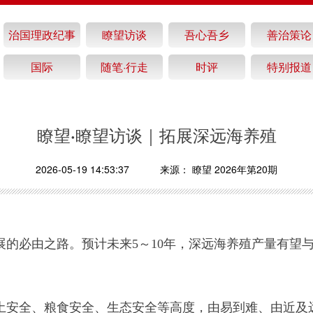
治国理政纪事
瞭望访谈
吾心吾乡
善治策论
国际
随笔·行走
时评
特别报道
瞭望·瞭望访谈｜拓展深远海养殖
2026-05-19 14:53:37
来源：
瞭望 2026年第20期
展的必由之路。预计未来5～10年，深远海养殖产量有望
土安全、粮食安全、生态安全等高度，由易到难、由近及