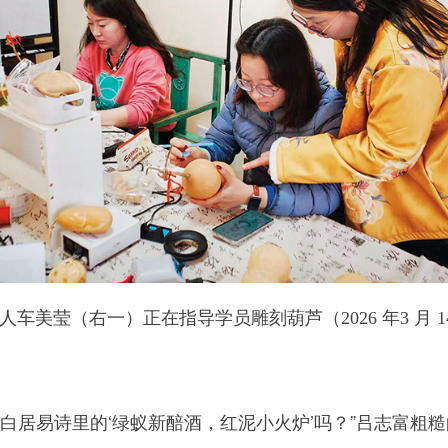
人车美莹（右一）正在指导学员雕刻葫芦（2026 年3 月 1
居易诗里的‘绿蚁新醅酒，红泥小火炉’吗？”吕志富粗