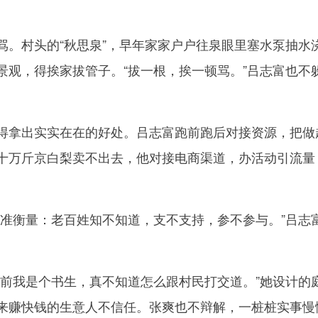
村头的“秋思泉”，早年家家户户往泉眼里塞水泵抽水
景观，得挨家拔管子。“拔一根，挨一顿骂。”吕志富也不
拿出实实在在的好处。吕志富跑前跑后对接资源，把做
十万斤京白梨卖不出去，他对接电商渠道，办活动引流量
衡量：老百姓知不知道，支不支持，参不参与。”吕志
我是个书生，真不知道怎么跟村民打交道。”她设计的
来赚快钱的生意人不信任。张爽也不辩解，一桩桩实事慢