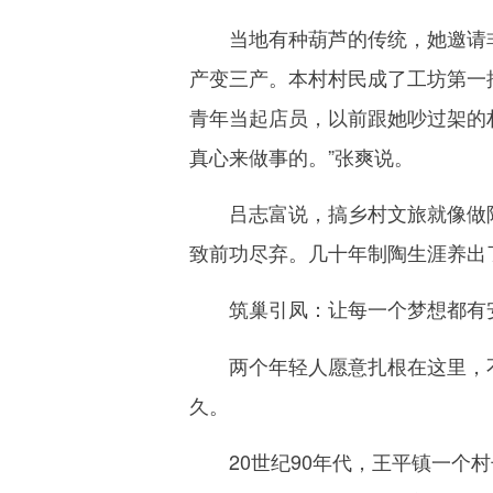
当地有种葫芦的传统，她邀请非遗
产变三产。本村村民成了工坊第一
青年当起店员，以前跟她吵过架的
真心来做事的。”张爽说。
吕志富说，搞乡村文旅就像做陶瓷
致前功尽弃。几十年制陶生涯养出
筑巢引凤：
让每一个梦想都有
两个年轻人愿意扎根在这里，不
久。
20世纪90年代，王平镇一个村