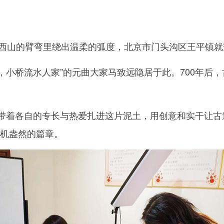
山的臂弯里绕出温柔的弧度，北京市门头沟区王平镇就
，小桥流水人家”的元曲大家马致远隐居于此。700年后
着各自的专长与热爱扎进这片泥土，用创意和实干让古道
生机盎然的篇章。