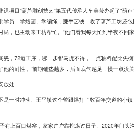
项目“葫芦雕刻技艺”第五代传承人车美莹办起了“葫芦
批学员，学烙画、学编绳，赚手艺钱，收了葫芦工坊还包
村民，也主动来工坊帮忙。“他们看我每天忙到半夜不回
，72道工序，哪一步都马虎不得，一点釉料配比失衡
了他的耐性，“前期铺垫越多，后面底气越足，慢一点没关
安放处
是一时冲动。王平镇这个曾跟煤打了数百年交道的小镇
子有上百口煤窑，家家户户靠挖煤过日子。2020年门头