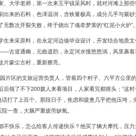
家、大学老师，第一次来王平镇采风时，就对河滩上那些带
刷出来的石料，色泽温润，含铁量极高，成分几乎与紫砂
了无数次开裂失败，终于烧出了魂牵梦萦的“红泥小火炉”
生来采原料，在永定河边做毕业设计，开发结合地质文
——古道通幽，元曲遗韵，永定河水慢悠悠淌，风里裹着
这片蒙尘古村，重新擦亮。
韭园片区的文旅运营负责人，管着四个村子、六平方公里
后领了不下200拨人来看项目，人家看完都摇头：“这村
，电话打了上百个。那段日子，焦虑和疲惫几乎把他压垮，
医院一查，大脑严重疲劳缺氧。
不快乐，怎么给客人传递快乐？他买了辆大摩托，压力