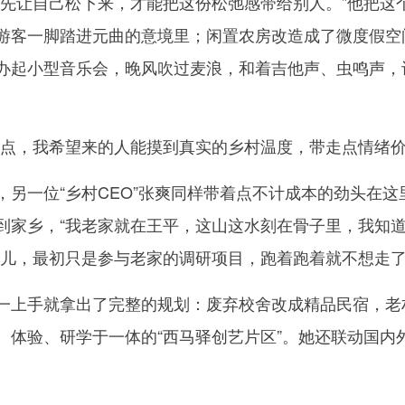
“先让自己松下来，才能把这份松弛感带给别人。”他把这
游客一脚踏进元曲的意境里；闲置农房改造成了微度假空
办起小型音乐会，晚风吹过麦浪，和着吉他声、虫鸣声，
，我希望来的人能摸到真实的乡村温度，带走点情绪价
一位“乡村CEO”张爽同样带着点不计成本的劲头在这
到家乡，“我老家就在王平，这山这水刻在骨子里，我知
劲儿，最初只是参与老家的调研项目，跑着跑着就不想走
上手就拿出了完整的规划：废弃校舍改成精品民宿，老
、体验、研学于一体的“西马驿创艺片区”。她还联动国内