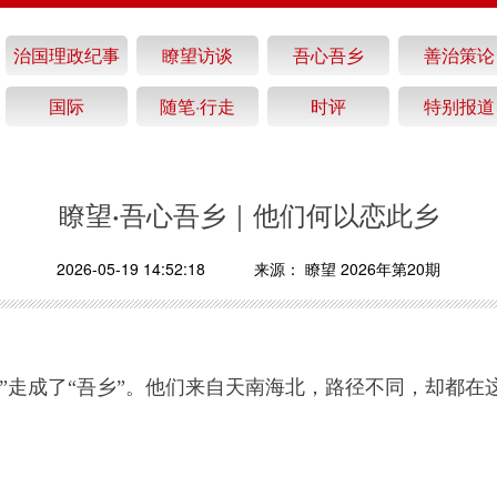
治国理政纪事
瞭望访谈
吾心吾乡
善治策论
国际
随笔·行走
时评
特别报道
瞭望·吾心吾乡｜他们何以恋此乡
2026-05-19 14:52:18
来源：
瞭望 2026年第20期
”走成了“吾乡”。他们来自天南海北，路径不同，却都