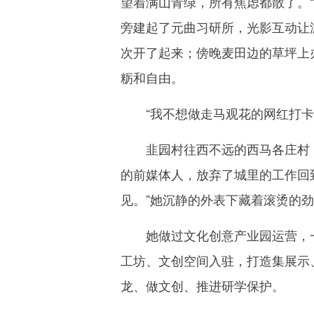
望着满山青绿，所有焦虑都散了。
旁建起了元曲习研所，光影互动让
次开了起来；傍晚麦田边的草坪上
粝和自由。
“我不想做走马观花的网红打卡点
韭园村往西不远的西马各庄村，另
的前媒体人，放弃了城里的工作回
见。”她沉静的外表下藏着滚烫的
她做过文化创意产业园运营，一
工坊、文创空间入驻，打造集展示
龙、做文创、推进研学保护。