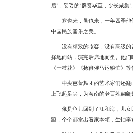
后”，妥妥的“群贤毕至，少长咸集”
寒也来，暑也来，一年四季他们来
中国民族音乐之美。
没有精致的妆容，没有高级的音
择地而站，演完后席地而坐。他们
《一枝花》《扬鞭催马运粮忙》等
中央芭蕾舞团的艺术家们还翻山跨
上飞起足尖，为海南的老百姓翩翩
像是鱼儿回到了江和海，儿女回
蹈，个个都拿出看家本领，生怕辜