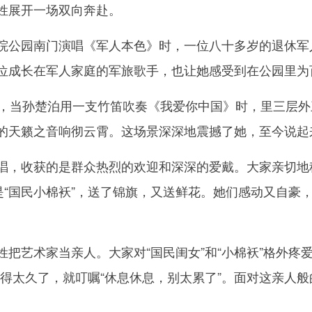
姓展开一场双向奔赴。
公园南门演唱《军人本色》时，一位八十多岁的退休军人
位成长在军人家庭的军旅歌手，也让她感受到在公园里为
当孙楚泊用一支竹笛吹奏《我爱你中国》时，里三层外
的天籁之音响彻云霄。这场景深深地震撼了她，至今说起来
收获的是群众热烈的欢迎和深深的爱戴。大家亲切地称
是“国民小棉袄”，送了锦旗，又送鲜花。她们感动又自豪
艺术家当亲人。大家对“国民闺女”和“小棉袄”格外疼爱
奏得太久了，就叮嘱“休息休息，别太累了”。面对这亲人