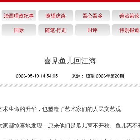
治国理政纪事
瞭望访谈
吾心吾乡
善治策论
国际
随笔·行走
时评
特别报道
喜见鱼儿回江海
2026-05-19 14:54:05
来源：
瞭望 2026年第20期
艺术生命的升华，也塑造了艺术家们的人民文艺观
大家都惊喜地发现，原来他们是瓜儿离不开秧、鱼儿离不