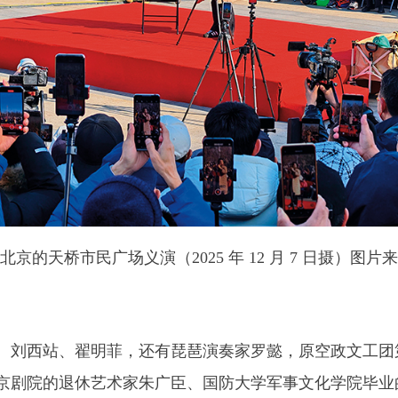
京的天桥市民广场义演（2025 年 12 月 7 日摄）图
刘西站、翟明菲，还有琵琶演奏家罗懿，原空政文工团
剧院的退休艺术家朱广臣、国防大学军事文化学院毕业的硕士