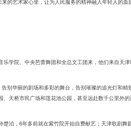
些未来的艺术家心里，让为人民服务的精神融入年轻人的血
乐学院、中央芭蕾舞团和全总文工团来，他们来自天津
告别华丽的剧场和多彩的舞台，告别璀璨的追光灯和精
园、天桥市民广场和莲花池公园，甚至远赴数千公里外的海
楚泊，6年多前就在紫竹院开始自费献艺；天津歌剧舞剧