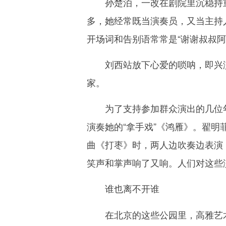
孙楚泊，一改在剧院里沉稳持重
多，她经常既当演奏员，又当主持
开场词和告别语常常是“谢谢叔叔
刘西站放下心爱的唢呐，即兴演
家。
为了支持参加群众演出的几位年
演奏她的“拿手戏”《鸿雁》。翟明
曲《打枣》时，两人边吹奏边表演
笑声和掌声响了又响。人们对这些
谁也离不开谁
在北京的这些公园里，高雅艺术