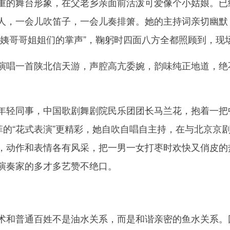
的舞台形象，在父老乡亲面前活泼可爱像个小姑娘。已经
人，一会儿吹笛子，一会儿奏排箫。她的主持词亲切幽默
阿姨哥哥姐姐们的掌声”，鞠躬时四面八方全都照顾到，现
唱一首陕北信天游，声腔高亢委婉，韵味纯正地道，绝
轻同事，中国歌剧舞剧院民乐团团长马兰花，抱着一把
菲的“花式表演”更精彩，她自吹自唱自主持，在与北京京
，动作和表情各有风采，把一男一女打枣时欢快又俏皮的
演奏家的多才多艺赞不绝口。
和普通百姓不是油水关系，而是和谐亲密的鱼水关系。