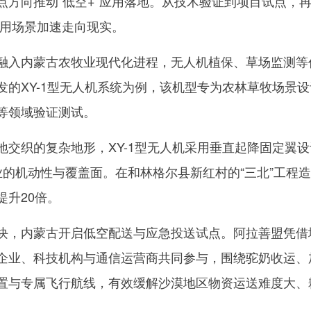
向推动“低空+”应用落地。从技术验证到项目试点，再
应用场景加速走向现实。
入内蒙古农牧业现代化进程，无人机植保、草场监测等
的XY-1型无人机系统为例，该机型专为农林草牧场景设
等领域验证测试。
织的复杂地形，XY-1型无人机采用垂直起降固定翼设
的机动性与覆盖面。在和林格尔县新红村的“三北”工程造林
升20倍。
，内蒙古开启低空配送与应急投送试点。阿拉善盟凭借
企业、科技机构与通信运营商共同参与，围绕驼奶收运、
置与专属飞行航线，有效缓解沙漠地区物资运送难度大、