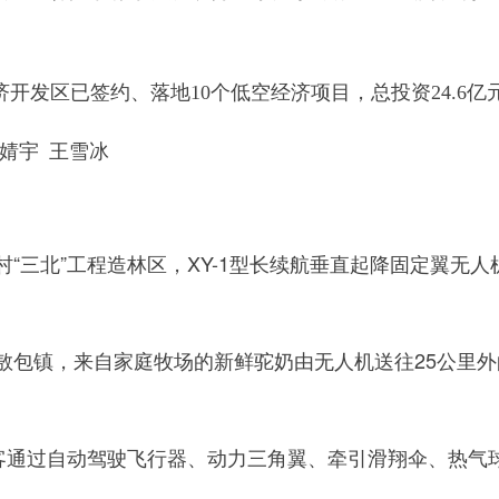
济开发区已签约、落地10个低空经济项目，总投资24.6亿
婧宇 王雪冰
北”工程造林区，XY-1型长续航垂直起降固定翼无人机
镇，来自家庭牧场的新鲜驼奶由无人机送往25公里外
通过自动驾驶飞行器、动力三角翼、牵引滑翔伞、热气