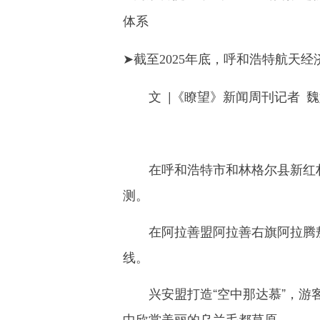
体系
➤截至2025年底，呼和浩特航天经
文 |《瞭望》新闻周刊记者 魏
在呼和浩特市和林格尔县新红村“三
测。
在阿拉善盟阿拉善右旗阿拉腾敖包
线。
兴安盟打造“空中那达慕”，游客
中欣赏美丽的乌兰毛都草原。