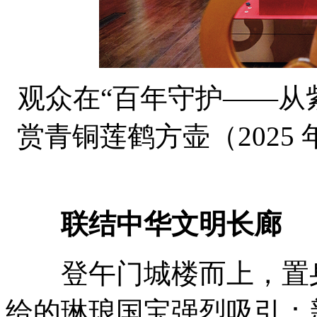
观众在“百年守护——从
赏青铜莲鹤方壶（2025 年 
联结中华文明长廊
登午门城楼而上，置身
给的琳琅国宝强烈吸引：