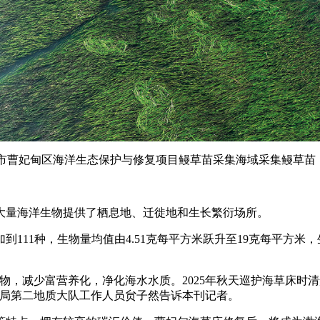
市曹妃甸区海洋生态保护与修复项目鳗草苗采集海域采集鳗草苗（资
量海洋生物提供了栖息地、迁徙地和生长繁衍场所。
11种，生物量均值由4.51克每平方米跃升至19克每平方米，
，减少富营养化，净化海水水质。2025年秋天巡护海草床时
发局第二地质大队工作人员贠子然告诉本刊记者。