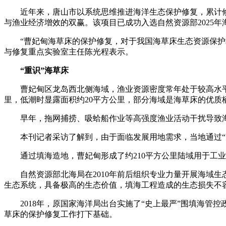
近年来，唐山市以系统思维推进海洋生态保护修复，累计修复
与渔业经济增效的双赢。该项目已成功入选自然资源部2025
“曹妃甸海草床的保护修复，对于我国海草床生态资源保护和
与修复重点实验室主任陈光程表示。
“重识”海草床
曹妃甸区龙岛西北侧海域，渔业资源密度常年处于较高水平
里，低潮时显露面积约20平方公里，部分海域是海草床的优质
早年，拖网捕捞、吸蛤船作业等高强度渔业活动干扰导致海
本刊记者采访了解到，由于面临发展用地需求，当地通过“天
通过填海造地，曹妃甸形成了约210平方公里陆域用于工业
自然资源部北海局在2010年前后组织专业力量开展海域生
生态系统，具备极高的生态价值，填海工程造成的生态损失不
2018年，原国家海洋局出台实施了“史上最严”围填海管控
草床的保护修复工作打下基础。