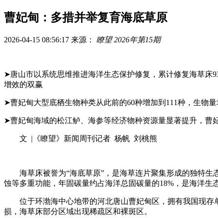
曹妃甸：多措并举复育海底草原
2026-04-15 08:56:17
来源：
瞭望 2026年第15期
➤唐山市以系统思维推进海洋生态保护修复，累计修复海草床9
增效的双赢
➤曹妃甸大型底栖生物种类从此前的60种增加到111种，生物量
➤曹妃甸海域的松江鲈、海参等经济物种资源量显著提升，曹
文 |《瞭望》新闻周刊记者 杨帆 刘桃熊
海草床被誉为“海底草原”，是海草连片聚集形成的独特生态
蚀等多重功能，年固碳量约占海洋总固碳量的18%，是海洋生态
位于环渤海中心地带的河北唐山曹妃甸区，拥有我国现存单种
损，海草床部分区域出现稀疏区和裸斑区。