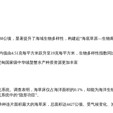
38公顷，显著提升了海域生物多样性，构建起“海底草原—生物
均值由4.51克每平方米跃升至19克每平方米，生物多样性指数同
妃甸国家级中华绒螯蟹水产种质资源更加丰富
系统。调查表明，海草床仅占海洋面积的0.1%，却能为海洋生
系统中的“隐形功臣”。
连片面积最大的海草床，总面积达4427公顷。受气候变化、