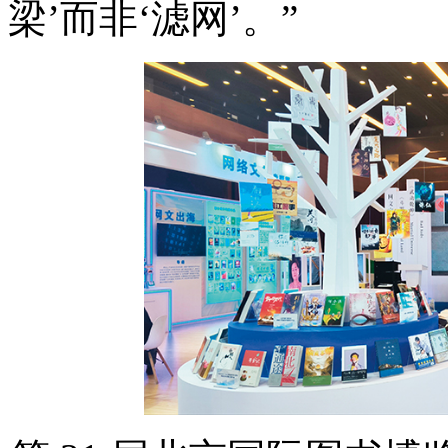
梁’而非‘滤网’。”