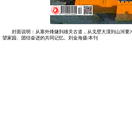
封面说明：从塞外烽燧到雄关古道，从戈壁大漠到山河要
望家园、团结奋进的共同记忆。刘金海摄/本刊