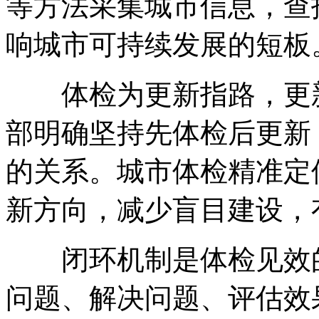
等方法采集城市信息，查
响城市可持续发展的短板
体检为更新指路，更新
部明确坚持先体检后更新
的关系。城市体检精准定
新方向，减少盲目建设，
闭环机制是体检见效的
问题、解决问题、评估效