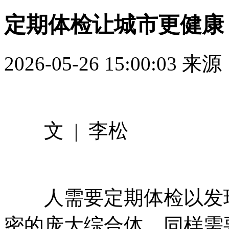
定期体检让城市更健康
2026-05-26 15:00:03
来源
文 | 李松
人需要定期体检以发现
密的庞大综合体，同样需