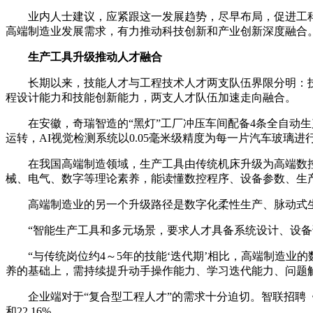
业内人士建议，应紧跟这一发展趋势，尽早布局，促进工科人
高端制造业发展需求，有力推动科技创新和产业创新深度融合
生产工具升级推动人才融合
长期以来，技能人才与工程技术人才两支队伍界限分明：技
程设计能力和技能创新能力，两支人才队伍加速走向融合。
在安徽，奇瑞智造的“黑灯”工厂冲压车间配备4条全自动生产
运转，AI视觉检测系统以0.05毫米级精度为每一片汽车玻璃进行
在我国高端制造领域，生产工具由传统机床升级为高端数控
械、电气、数字等理论素养，能读懂数控程序、设备参数、生
高端制造业的另一个升级路径是数字化柔性生产、脉动式生
“智能生产工具和多元场景，要求人才具备系统设计、设备调
“与传统岗位约4～5年的技能‘迭代期’相比，高端制造业的
养的基础上，需持续提升动手操作能力、学习迭代能力、问题
企业端对于“复合型工程人才”的需求十分迫切。智联招聘《20
和22.16%。