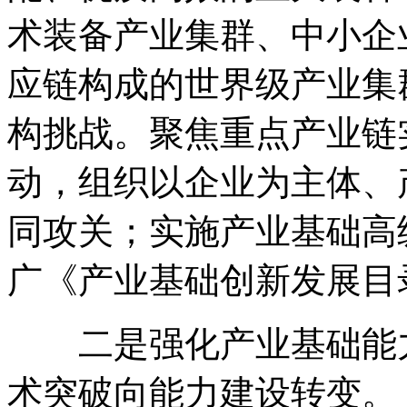
术装备产业集群、中小企
应链构成的世界级产业集
构挑战。聚焦重点产业链
动，组织以企业为主体、
同攻关；实施产业基础高
广《产业基础创新发展目
二是强化产业基础能力
术突破向能力建设转变。