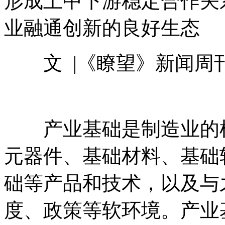
形成上中下游稳定合作关
业融通创新的良好生态
文 |《瞭望》新闻周刊
产业基础是制造业的根
元器件、基础材料、基础
础等产品和技术，以及与
度、政策等软环境。产业