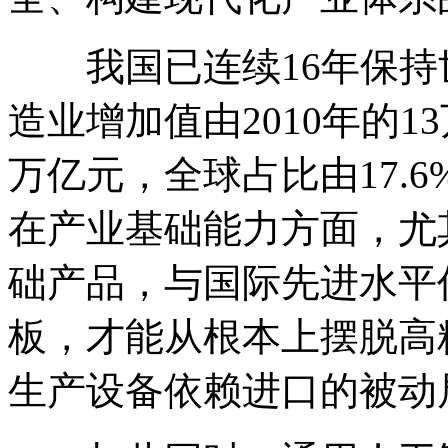
我国已连续16年保持
造业增加值由2010年的13
万亿元，全球占比由17.
在产业基础能力方面，尤
础产品，与国际先进水平
板，才能从根本上摆脱高
生产设备依赖进口的被动