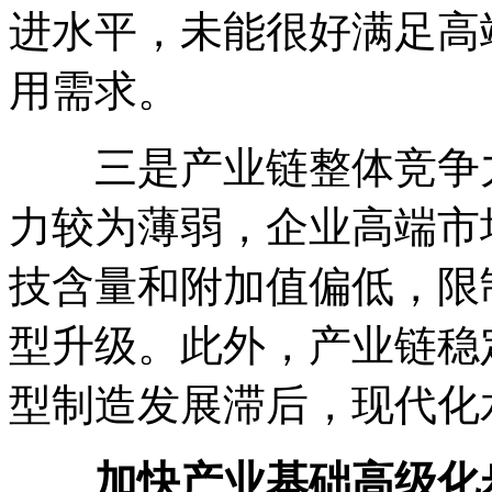
进水平，未能很好满足高
用需求。
三是产业链整体竞争力
力较为薄弱，企业高端市
技含量和附加值偏低，限
型升级。此外，产业链稳
型制造发展滞后，现代化
加快产业基础高级化