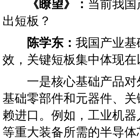
《瞭望》：
当前我国
出短板？
陈学东：
我国产业基
效，关键短板集中体现在
一是核心基础产品对外
基础零部件和元器件、关
赖进口。例如，工业机器
等重大装备所需的半导体