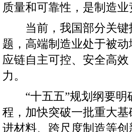
质量和可靠性，是制造业
当前，我国部分关键技
题，高端制造业处于被动
应链自主可控、安全高效
力。
“十五五”规划纲要明
程，加快突破一批重大基
进材料、跨尺度制造等创