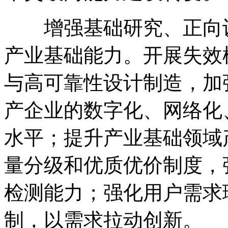
增强基础研究、正向设
产业基础能力。开展失效
与高可靠性设计制造，加
产企业的数字化、网络化
水平；提升产业基础领域
量分级和优质优价制度，
检测能力；强化用户需求
制，以需求拉动创新。