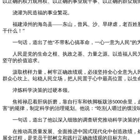
以正确的权力观用权、以正确的事业观干事、以正确的群众观
浇灌为民造福的事业繁花。
福建漳州的海岛县
——东山，曾风、沙、旱肆虐，老百姓
干什么！”
一句话，道出了他
“不带私心搞革命，一心一意为人民”的
人民是党的生命之根、执政之基、力量之源。以造福人民
坚守的价值追求。
汲取榜样力量，树牢正确政绩观，必须坚持全心全意为人
群众心坎上。站稳人民立场，把人民置于心中最高位置，以生
淬炼科学决策的过硬本领。
焦裕禄忍着肝病折磨，靠自行车和铁脚板跋涉
余里，
5000
害”的规律，制定科学的治理规划。他说：“吃别人嚼过的馍没味
一句话，道出了他以深入细致的调查研究推动科学决策的
在推动高质量发展、全面推进中国式现代化中创造政绩，
展全过程，是党员干部树立和践行正确政绩观的目标方向。