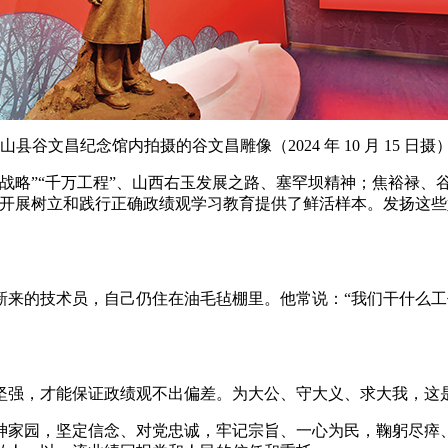
文昌纪念馆内拍摄的谷文昌雕像（2024 年 10 月 15 日摄）
八战略”“千万工程”、山西右玉发展之路、塞罕坝精神；焦裕禄、
党开展树立和践行正确政绩观学习教育提供了鲜活样本。发扬这
新来的技术员，自己仍住在油毛毡棚里。他常说：“我们干什么
。
坚强，才能保证政绩观不出偏差。为大公、守大义、求大我，这
神家园，坚定信念、对党忠诚，牢记宗旨、一心为民，鞠躬尽瘁