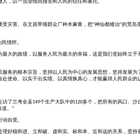
做人，以一流业绩回报党和人民的信任和重托。
屡受灾害。谷文昌带领群众广种木麻黄，把“神仙都难治”的荒岛
为民情怀。
为最大的政绩，以服务人民为最大的幸福，这是我们党始终立于
民服务的根本宗旨，坚持以人民为中心的发展思想，坚持发展为
命赴使命、以实干出实绩、以真情换真心，才能赢得人民群众的
走访了兰考全县
个生产大队中的
多个，把所有的风口、沙
149
120
道。”
行动自觉。
处理好稳和进、立和破、虚和实、标和本、近和远的关系，坚持