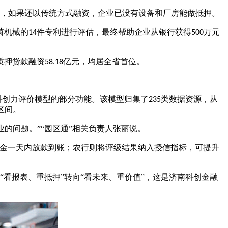
，如果还以传统方式融资，企业已没有设备和厂房能做抵押。
茵机械的
件专利进行评估，最终帮助企业从银行获得
万元
14
500
质押贷款融资
亿元，均居全省首位。
58.18
业科创力评价模型的部分功能。该模型归集了
类数据资源，从
235
区间。
的问题。”“园区通”相关负责人张丽说。
金一天内放款到账；农行则将评级结果纳入授信指标，可提升
“看报表、重抵押”转向“看未来、重价值”，这是济南科创金融