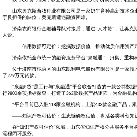
山东奥克斯畜牧种业有限公司是一家奶牛育种高新技术企
于反担保的缺位，奥克斯遭遇融资困难。
济南农商银行金融辅导队对接后，通过
“人才贷”，让奥克
人说。
——信用数据可定价：挖掘数据价值，推动优质信用资产
济南依托全市统一的融资服务平台
“泉融通”，归集、重
位于济南市槐荫区的山东凯利电气股份有限公司是一家技
了
万元贷款。
279
“泉融
贷”是工行与“泉融通”平台联合打造的一款公共数
E
行
余项指标探查，打造了
款数据产品矩阵，为金融机构
9800
363
“平台目前已入驻
家金融机构，上架
款金融产品，累
118
433
——知识产权可估价：生态链确权估值，盘活各类科创知
在
“知识产权可估价”领域，山东省知识产权公共服务平台
流程闭环服务。