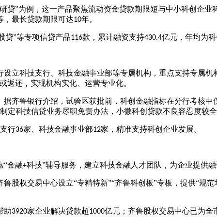
科研贷”为例，这一产品聚焦流动资金贷款期限短与中小科创企业
等，最长贷款期限可达
年。
10
科股贷”等专项信贷产品
款，累计融资支持
亿元，年均为科
116
430.4
行设立科技支行、科技金融事业部等专属机构，重点支持专属机
或返还，实现机构实化、运营专业化。
。据齐鲁银行介绍，试验区获批前，科创金融指标在分行考核中
制定科技信贷业务尽职免责办法，小微科创贷款不良容忍度较全
支行
家、科技金融事业部
家，精准支持科创企业发展。
36
12
索
“金融
科技”辅导服务，建立科技金融人才团队，为企业提供
+
齐鲁股权交易中心设立
“专精特新”“齐鲁科创板”专板，提供“规
帮助
家企业解决贷款超
亿元；齐鲁股权交易中心已为全
3920
1000