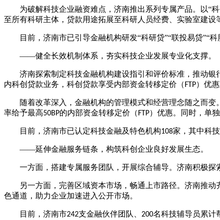
为破解科技企业融资难点，济南推出系列专属产品。以
“
至所有科研主体，贷款用途拓展至科研人员经费、实验室建设
目前，济南市已引导金融机构研发
“科研贷”“联投易贷”“
——健全长效机制体系，夯实科技企业发展专业化支撑。
济南探索制定科技金融机构建设指引和评价标准，推动银
内科创贷款业务，科创贷款享受内部资金转移定价（
）优惠
FTP
随着改革深入，金融机构的管理模式和经营理念随之而变
率给予最高
的内部资金转移定价（
）优惠。同时，单独
50BP
FTP
目前，济南市已认定科技金融及特色机构
家，其中科技
108
——延伸金融服务链条，构筑科创企业良好发展生态。
一方面，搭建专属服务团队，开展综合辅导。济南积极探
另一方面，完善区域资本市场，畅通上市路径。济南推动
色通道，助力企业加速进入公开市场。
目前，济南市
支金融伙伴团队、
名科技辅导员累计
242
200