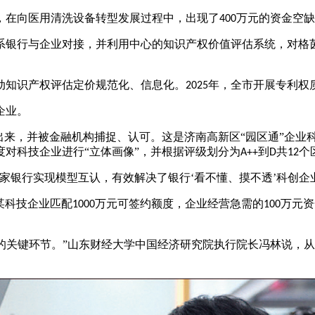
，在向医用清洗设备转型发展过程中，出现了
万元的资金空缺
400
系银行与企业对接，并利用中心的知识产权价值评估系统，对格
动知识产权评估定价规范化、信息化。
年，全市开展专利权
2025
企业。
现出来，并被金融机构捕捉、认可。这是济南高新区“园区通”企
对科技企业进行“立体画像”，并根据评级划分为
到
共
个
A++
D
12
家银行实现模型互认，有效解决了银行‘看不懂、摸不透’科创企业
某科技企业匹配
万元可签约额度，企业经营急需的
万元资
1000
100
的关键环节。”山东财经大学中国经济研究院执行院长冯林说，从