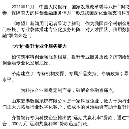
年
月，中国人民银行、国家发展改革委等八部门印
2021
11
善、保障有力的科创金融服务体系”“形成我国深化金融支持科
《瞭望》新闻周刊记者采访了解到，作为我国首个科创金
门板块、专业载体搭建专业化服务矩阵，对人才团队、信用数
融“双向奔赴”。
“六专”提升专业化服务能力
如何筑牢科创金融服务根基、提升专业服务质效？济南给
创金融专业化发展底座。
济南建立了
“专营机构支撑、专属产品支持、专项政策引导
水平。
——为科技企业量身定制产品，破解企业融资痛点。
山东麦港数据系统有限公司是一家科技企业，致力于为行
们正大力拓展行业数字化客户，低成本的灵活融资有助于提升
齐鲁银行专为科技企业推出的
“远期共赢利率”贷款，通
合，
万元“远期共赢利率”贷款迅速到账。
300