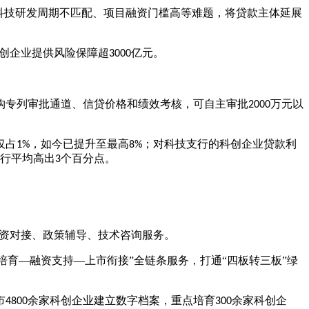
科技研发周期不匹配、项目融资门槛高等难题，将贷款主体延展
创企业提供风险保障超
亿元。
3000
构专列审批通道、信贷价格和绩效考核，可自主审批
万元以
2000
仅占
，如今已提升至最高
；对科技支行的科创企业贷款利
1%
8%
行平均高出
个百分点。
3
融资对接、政策辅导、技术咨询服务。
范培育—融资支持—上市衔接”全链条服务，打通“四板转三板”绿
市
余家科创企业建立数字档案，重点培育
余家科创企
4800
300