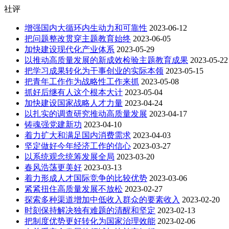
社评
增强国内大循环内生动力和可靠性
2023-06-12
把问题整改贯穿主题教育始终
2023-06-05
加快建设现代化产业体系
2023-05-29
以推动高质量发展的新成效检验主题教育成果
2023-05-22
把学习成果转化为干事创业的实际本领
2023-05-15
把青年工作作为战略性工作来抓
2023-05-08
抓好后继有人这个根本大计
2023-05-04
加快建设国家战略人才力量
2023-04-24
以扎实的调查研究推动高质量发展
2023-04-17
铸魂强党建新功
2023-04-10
着力扩大和满足国内消费需求
2023-04-03
坚定做好今年经济工作的信心
2023-03-27
以系统观念统筹发展全局
2023-03-20
春风浩荡更美好
2023-03-13
着力形成人才国际竞争的比较优势
2023-03-06
紧紧扭住高质量发展不放松
2023-02-27
探索多种渠道增加中低收入群众的要素收入
2023-02-20
时刻保持解决独有难题的清醒和坚定
2023-02-13
把制度优势更好转化为国家治理效能
2023-02-06