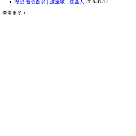
瞭望·吾心吾乡｜这座城，这些人
2026-01-12
查看更多 +