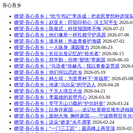
吾心吾乡
瞭望·吾心吾乡｜“吃亏书记”李连成：把农民梦想种进现
瞭望·吾心吾乡｜赵亚夫：阡陌印初心 沃土写平生
2026-0
瞭望·吾心吾乡｜陈俊武：科技报国终不悔
2026-07-21
瞭望·吾心吾乡｜他们像草一样扎根守护高原
2026-07-06
瞭望·吾心吾乡｜谯禾林：热血青春护海疆
2026-07-02
瞭望·吾心吾乡｜一人纵身 满园接力
2026-06-23
瞭望·吾心吾乡｜长征出发记忆的“拾光者”
2026-06-15
瞭望·吾心吾乡｜郑学勤：但将“胶情”寄家国
2026-06-10
瞭望·吾心吾乡｜“马语者”张赫凡：我以青春染荒原
2026-
瞭望·吾心吾乡｜他们何以恋此乡
2026-05-19
瞭望·吾心吾乡｜林占熺：为世界种下“幸福草”
2026-05-0
瞭望·吾心吾乡｜传递“乌尔朵”的守边人
2026-04-28
瞭望·吾心吾乡｜于无人境立大业
2026-04-21
瞭望·吾心吾乡｜李最雄的岩壁丹心
2026-03-30
瞭望·吾心吾乡｜坚守天山15载的“护尔好舍”
2026-03-24
瞭望·吾心吾乡｜以身许家国——追记钍基熔盐堆先进核
瞭望·吾心吾乡｜面朝大海 胸怀家国——宁波商帮百年兴
瞭望·吾心吾乡｜这朵“娇龙”永不凋零
2026-02-24
瞭望·吾心吾乡｜“一门三工匠”：最高峰上再登顶
2026-02