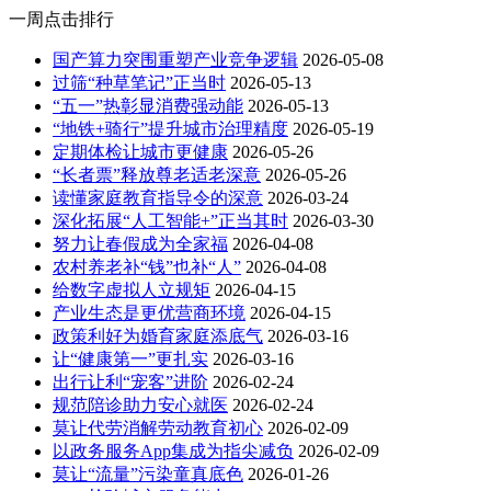
一周点击排行
国产算力突围重塑产业竞争逻辑
2026-05-08
过筛“种草笔记”正当时
2026-05-13
“五一”热彰显消费强动能
2026-05-13
“地铁+骑行”提升城市治理精度
2026-05-19
定期体检让城市更健康
2026-05-26
“长者票”释放尊老适老深意
2026-05-26
读懂家庭教育指导令的深意
2026-03-24
深化拓展“人工智能+”正当其时
2026-03-30
努力让春假成为全家福
2026-04-08
农村养老补“钱”也补“人”
2026-04-08
给数字虚拟人立规矩
2026-04-15
产业生态是更优营商环境
2026-04-15
政策利好为婚育家庭添底气
2026-03-16
让“健康第一”更扎实
2026-03-16
出行让利“宠客”进阶
2026-02-24
规范陪诊助力安心就医
2026-02-24
莫让代劳消解劳动教育初心
2026-02-09
以政务服务App集成为指尖减负
2026-02-09
莫让“流量”污染童真底色
2026-01-26